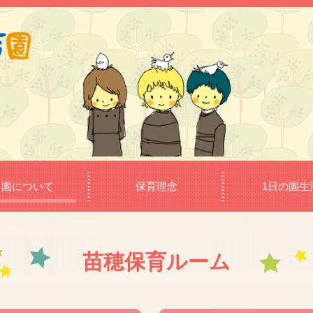
当園について
保育理念
1日の園生
苗穂保育ルーム