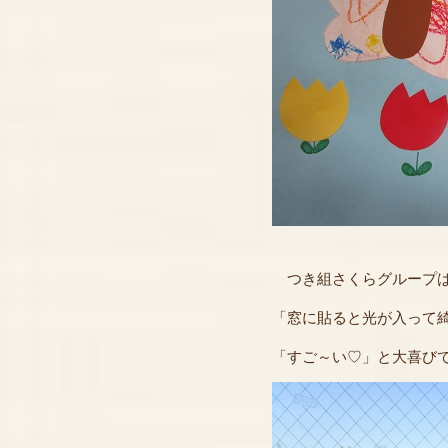
つき組さくらグループは
「窓に貼ると光が入って
「すご～い♡」と大喜びで