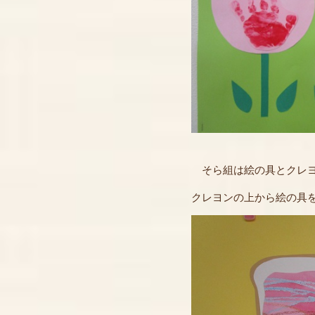
そら組は絵の具とクレヨ
クレヨンの上から絵の具