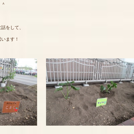
＾＾
世話をして、
思います！