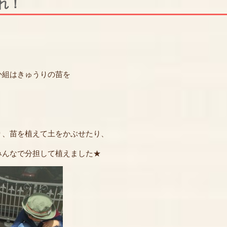
れ！
か組はきゅうりの苗を
、苗を植えて土をかぶせたり、
みんなで分担して植えました★