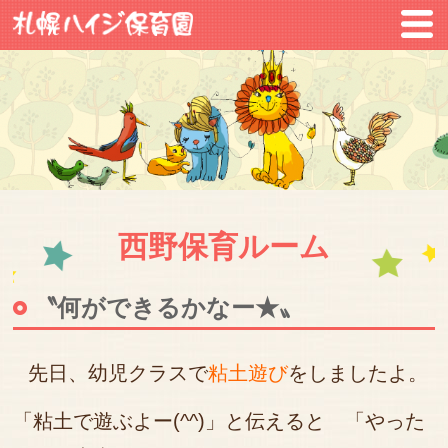
西野保育ルーム
〝何ができるかなー★〟
先日、幼児クラスで
粘土遊び
をしましたよ。
「粘土で遊ぶよー(^^)」と伝えると 「やった