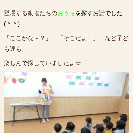
登場する動物たちの
おうち
を探すお話でした
(＾＾)
「ここかな～？」 「そこだよ！」 など子ど
も達も
楽しんで探していましたよ☆