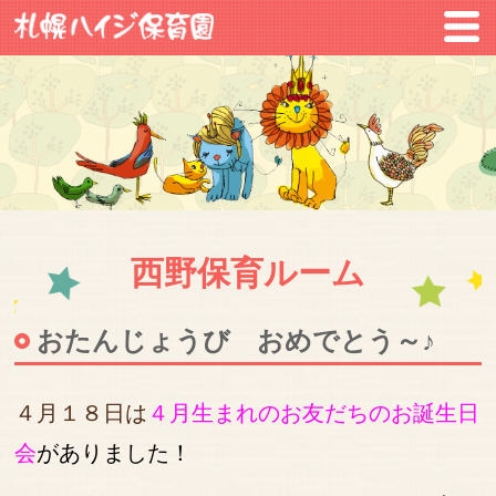
西野保育ルーム
おたんじょうび おめでとう～♪
４月１８日は
４月生まれのお友だちのお誕生日
会
がありました！