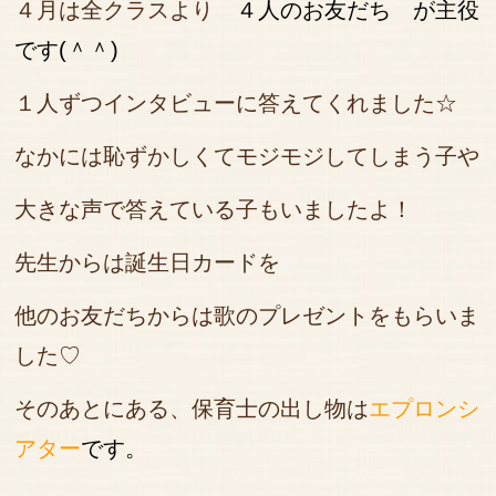
４月は全クラスより
４人のお友だち が主役
です(＾＾)
１人ずつインタビューに答えてくれました☆
なかには恥ずかしくてモジモジしてしまう子や
大きな声で答えている子もいましたよ！
先生からは誕生日カードを
他のお友だちからは歌のプレゼントをもらいま
した♡
そのあとにある、保育士の出し物は
エプロンシ
アター
です。