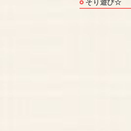
そり遊び☆