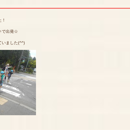
た！
キで出発☆
ました(^^)