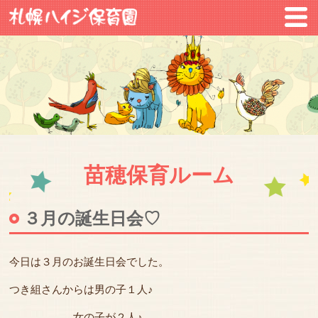
苗穂保育ルーム
３月の誕生日会♡
今日は３月のお誕生日会でした。
つき組さんからは男の子１人♪
女の子が２人♪