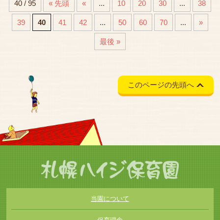
40 / 95
« 先頭
«
...
10
20
30
...
38
39
40
41
42
...
50
60
70
...
»
最後 »
このページの先頭へ
当園について